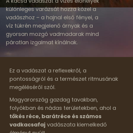
A kacsa vadászat a vizes élőhelyek
különleges varázsát hozza közel a
vadászhoz – a hajnal első fényei, a
víz tükrén megjelenő árnyak és a
gyorsan mozgó vadmadarak mind
páratlan izgalmat kínálnak.
Ez a vadászat a reflexekről, a
pontosságról és a természet ritmusának
megéléséről szól.
Magyarország gazdag tavakban,
folyókban és nádas területekben, ahol a
tőkés réce, barátréce és számos
vadkacsafaj
vadászata kiemelkedő
élményt nyújt.